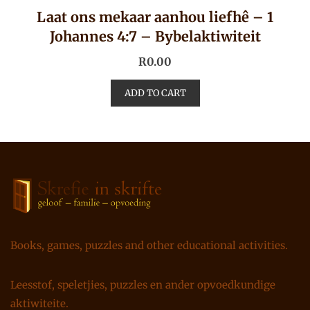
Laat ons mekaar aanhou liefhê – 1
Johannes 4:7 – Bybelaktiwiteit
R
0.00
ADD TO CART
Books, games, puzzles and other educational activities.
Leesstof, speletjies, puzzles en ander opvoedkundige
aktiwiteite.