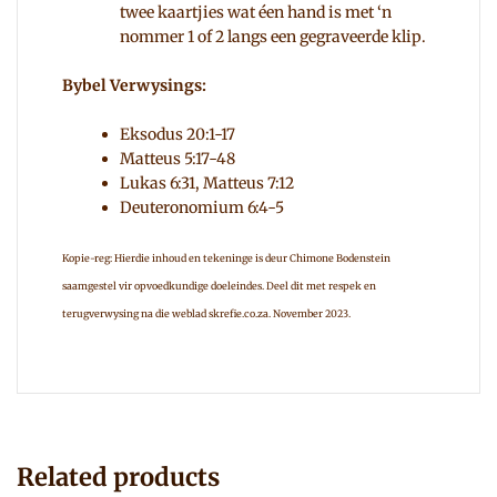
twee kaartjies wat éen hand is met ‘n
nommer 1 of 2 langs een gegraveerde klip.
Bybel Verwysings:
Eksodus 20:1-17
Matteus 5:17-48
Lukas 6:31, Matteus 7:12
Deuteronomium 6:4-5
Kopie-reg: Hierdie inhoud en tekeninge is deur Chimone Bodenstein
saamgestel vir opvoedkundige doeleindes. Deel dit met respek en
terugverwysing na die weblad skrefie.co.za. November 2023.
Related products