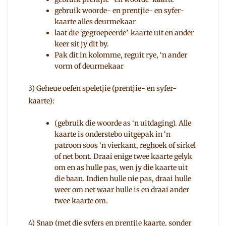
gebruik woorde- en prentjie- en syfer-
kaarte alles deurmekaar
laat die ‘gegroepeerde’-kaarte uit en ander
keer sit jy dit by.
Pak dit in kolomme, reguit rye, ‘n ander
vorm of deurmekaar
3) Geheue oefen speletjie (prentjie- en syfer-
kaarte):
(gebruik die woorde as ‘n uitdaging). Alle
kaarte is onderstebo uitgepak in ‘n
patroon soos ‘n vierkant, reghoek of sirkel
of net bont. Draai enige twee kaarte gelyk
om en as hulle pas, wen jy die kaarte uit
die baan. Indien hulle nie pas, draai hulle
weer om net waar hulle is en draai ander
twee kaarte om.
4) Snap (met die syfers en prentjie kaarte, sonder