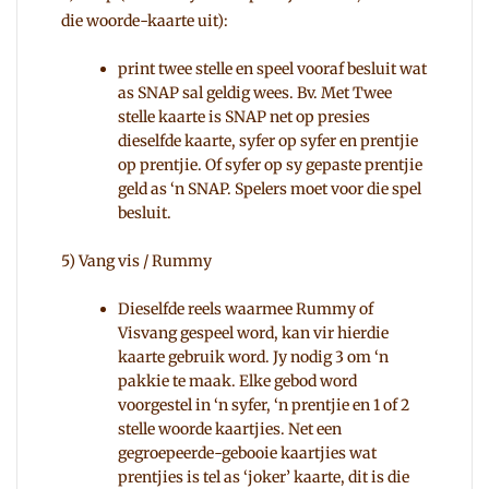
die woorde-kaarte uit):
print twee stelle en speel vooraf besluit wat
as SNAP sal geldig wees. Bv. Met Twee
stelle kaarte is SNAP net op presies
dieselfde kaarte, syfer op syfer en prentjie
op prentjie. Of syfer op sy gepaste prentjie
geld as ‘n SNAP. Spelers moet voor die spel
besluit.
5) Vang vis / Rummy
Dieselfde reels waarmee Rummy of
Visvang gespeel word, kan vir hierdie
kaarte gebruik word. Jy nodig 3 om ‘n
pakkie te maak. Elke gebod word
voorgestel in ‘n syfer, ‘n prentjie en 1 of 2
stelle woorde kaartjies. Net een
gegroepeerde-gebooie kaartjies wat
prentjies is tel as ‘joker’ kaarte, dit is die