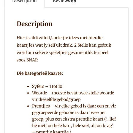
Description
Reviews (0)
Description
Hier is aktiwiteit/speletjie idees met hierdie
kaartjies wat jy self uit druk. 2 Stelle kan gedruk
word om sekere speletjies gesamentlik te speel
soos SNAP.
Die kategorieë kaarte:
Syfers – 1 tot 10
Woorde – meeste bevat twee stelle woorde
vir dieselfde gebod/groep
Prentjies – vir elke gebod is daar een en vir
gegroepeerde gebooie is daar twee per
groep, plus een ekstra prentjie kaart (‘…lief
hê met jou hele hart, hele siel, al jou krag’
– prentjie kaartjie ).